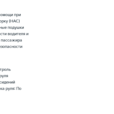
помощи при
горку (HAC)
ные подушки
сти водителя и
о пассажира
езопасности
троль
руля
сидений
ка руля: По