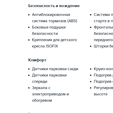
Безопасность и вождение
Антиблокировочная
Система 
система тормозов (ABS)
старте в 
Боковые подушки
Фронталь
безопасности
безопасно
Крепления для детского
переднег
кресла ISOFIX
Шторки б
Комфорт
Датчики парковки сзади
Круиз-кон
Датчики парковки
Подогрев 
спереди
Подогрев 
Зеркала с
Регулиров
электроприводом и
высоте
обогревом