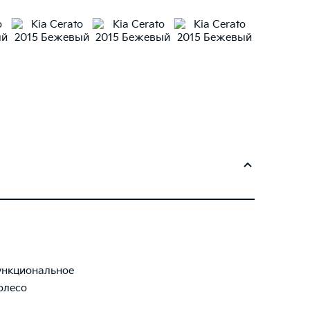
нкциональное
олесо