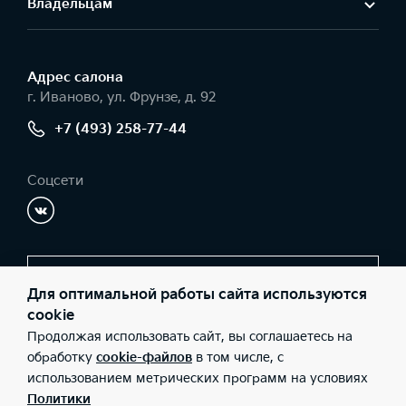
Владельцам
Адрес салонa
г. Иваново, ул. Фрунзе, д. 92
+7 (493) 258-77-44
Соцсети
Заказать звонок
Для оптимальной работы сайта используются
cookie
Продолжая использовать сайт, вы соглашаетесь на
© 2026 Юридические лица ООО "Радар-Запад" (Фактический
обработку
cookie-файлов
в том числе, с
адрес: г. Иваново, ул. Фрунзе, д. 92; Телефон: +7 (493) 258-77-
использованием метрических программ на условиях
44; ИНН: 3702248424; ОГРН: 1203700015970), ООО «Киа Россия
и СНГ» (Фактический адрес: г.Москва, Валовая 26; Телефон: 8
Политики