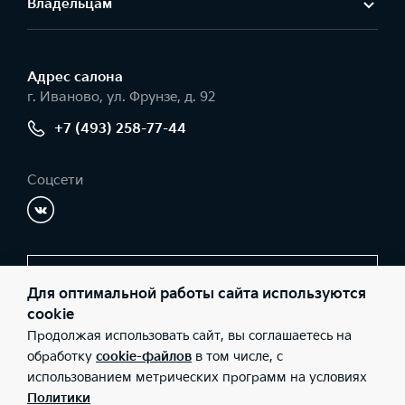
Владельцам
Адрес салонa
г. Иваново, ул. Фрунзе, д. 92
+7 (493) 258-77-44
Соцсети
Заказать звонок
Для оптимальной работы сайта используются
cookie
Продолжая использовать сайт, вы соглашаетесь на
© 2026 Юридические лица ООО "Радар-Запад" (Фактический
обработку
cookie-файлов
в том числе, с
адрес: г. Иваново, ул. Фрунзе, д. 92; Телефон: +7 (493) 258-77-
использованием метрических программ на условиях
44; ИНН: 3702248424; ОГРН: 1203700015970), ООО «Киа Россия
и СНГ» (Фактический адрес: г.Москва, Валовая 26; Телефон: 8
Политики