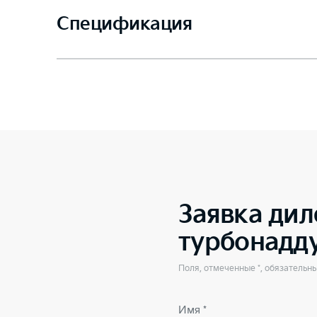
Спецификация
Заявка дил
турбонадд
Поля, отмеченные *, обязательн
Имя *