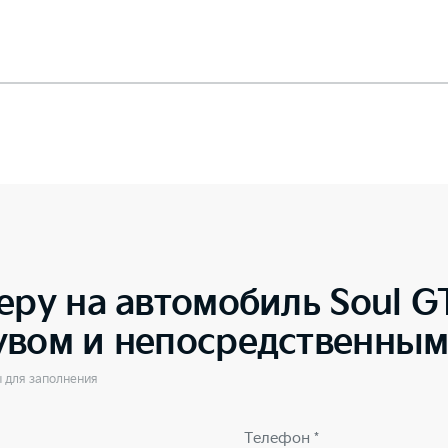
еру на автомобиль
Soul GT
увом и непосредственны
ы для заполнения
Телефон *