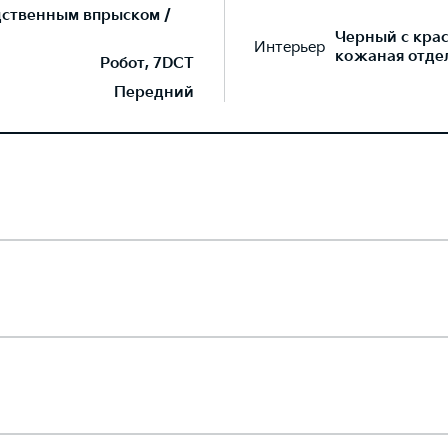
дственным впрыском /
Черный с кра
Интерьер
кожаная отдел
Робот, 7DCT
Передний