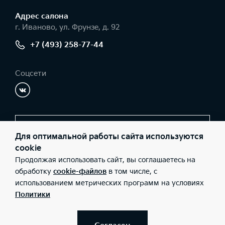
Адрес салонa
г. Иваново, ул. Фрунзе, д. 92
+7 (493) 258-77-44
Соцсети
Заказать звонок
Для оптимальной работы сайта используются
cookie
Продолжая использовать сайт, вы соглашаетесь на
© 2026 Юридические лица ООО "Радар-Запад" (Фактический
обработку
cookie-файлов
в том числе, с
адрес: г. Иваново, ул. Фрунзе, д. 92; Телефон: +7 (493) 258-77-
использованием метрических программ на условиях
44; ИНН: 3702248424; ОГРН: 1203700015970), ООО «Киа Россия
и СНГ» (Фактический адрес: г.Москва, Валовая 26; Телефон: 8
Политики
800 301 08 80; ИНН: 7728674093; ОГРН: 5087746291760) ведут
деятельность на территории РФ в соответствии с
законодательством РФ. Реализуемые товары доступны к
получению на территории РФ. Информация о соответствующих