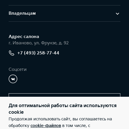
Владельцам
Адрес салонa
г. Иваново, ул. Фрунзе, д. 92
+7 (493) 258-77-44
Соцсети
Заказать звонок
Для оптимальной работы сайта используются
cookie
Продолжая использовать сайт, вы соглашаетесь на
© 2026 Юридические лица ООО "Радар-Запад" (Фактический
обработку
cookie-файлов
в том числе, с
адрес: г. Иваново, ул. Фрунзе, д. 92; Телефон: +7 (493) 258-77-