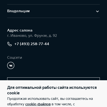
Владельцам
Адрес салонa
г. Иваново, ул. Фрунзе, д. 92
+7 (493) 258-77-44
Соцсети
Заказать звонок
Для оптимальной работы сайта используются
cookie
Продолжая использовать сайт, вы соглашаетесь на
© 2026 Юридические лица ООО "Радар-Запад" (Фактический
обработку
cookie-файлов
в том числе, с
адрес: г. Иваново, ул. Фрунзе, д. 92; Телефон: +7 (493) 258-77-