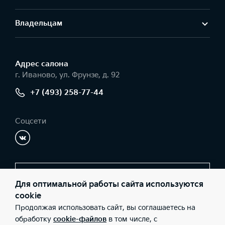
Владельцам
Адрес салонa
г. Иваново, ул. Фрунзе, д. 92
+7 (493) 258-77-44
Соцсети
Заказать звонок
Для оптимальной работы сайта используются
cookie
Продолжая использовать сайт, вы соглашаетесь на
© 2026 Юридические лица ООО "Радар-Запад" (Фактический
обработку
cookie-файлов
в том числе, с
адрес: г. Иваново, ул. Фрунзе, д. 92; Телефон: +7 (493) 258-77-