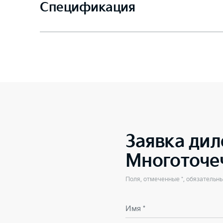
Спецификация
Заявка дил
Многоточе
Поля, отмеченные *, обязательн
Имя *