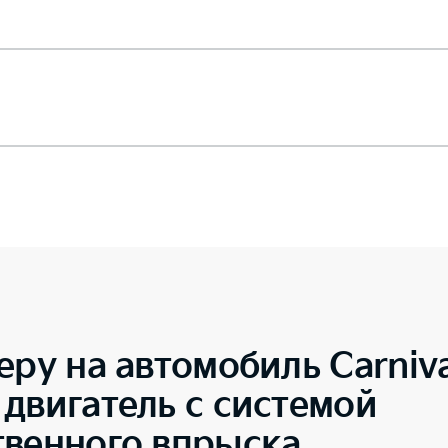
еру на автомобиль
Carniv
двигатель с системой
твенного впрыска